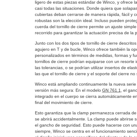
ligero de estas piezas estándar de Winco, y ofrece l
casi todas las situaciones. Donde quiera que solapas
cubiertas deban cerrarse de manera rápida, fácil y c
robustas son la elección ideal. Incluso pueden prot
cuerda del tornillo de cierre permite un ajuste simple
recorrido para garantizar la actuación precisa de la 
Junto con los dos tipos de tornillo de cierre descritos
agujero en T y de bucle, Winco ofrece también la op
personalizados en términos de medidas, formas y fun
tornillos de cierre podrían equiparse con un resort
las tolerancias, o se podrían utilizar insertos de ela
las que el tornillo de cierre y el soporte del cierre no
Winco está ampliando continuamente la nueva serie
versión más segura: En el modelo
GN 761.1
, el gan
integrado en el cuerpo se cierra automáticamente en
final del movimiento de cierre.
Esto garantiza que la clamp permanezca cerrada de 
se abrirá accidentalmente. La clamp puede abrirse 
el gancho de seguridad. Esto puede hacerse con un
siempre, Winco se centra en el funcionamiento sencil