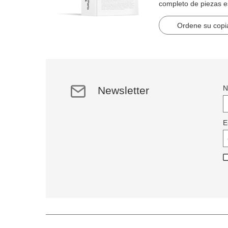
completo de piezas 
artículos en 2184 pág
Ordene su copia
N
Newsletter
E