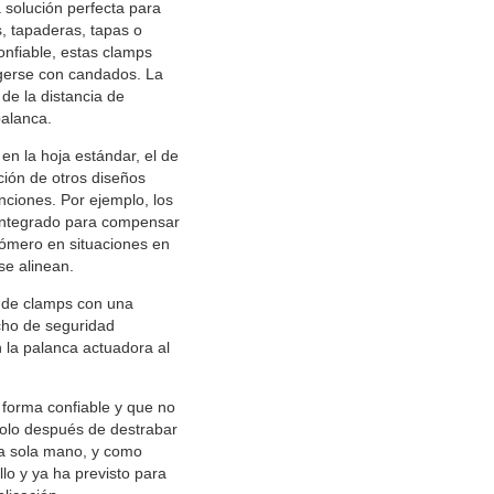
a solución perfecta para
, tapaderas, tapas o
onfiable, estas clamps
egerse con candados. La
 de la distancia de
palanca.
 en la hoja estándar, el de
ción de otros diseños
ciones. Por ejemplo, los
e integrado para compensar
stómero en situaciones en
 se alinean.
 de clamps con una
cho de seguridad
 la palanca actuadora al
forma confiable y que no
solo después de destrabar
a sola mano, y como
lo y ya ha previsto para