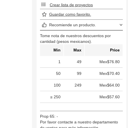
Crear lista de proyectos
Guardar como favorito.
Recomiende un producto.
Tome nota de nuestros descuentos por
cantidad (pesos mexicanos).
Min
Max
Price
1
49
Mex$76.80
50
99
Mex$70.40
100
249
Mex$64.00
≥ 250
Mex$57.60
Prop 65: -
Por favor contacte a nuestro departamento
de ventas para más información.