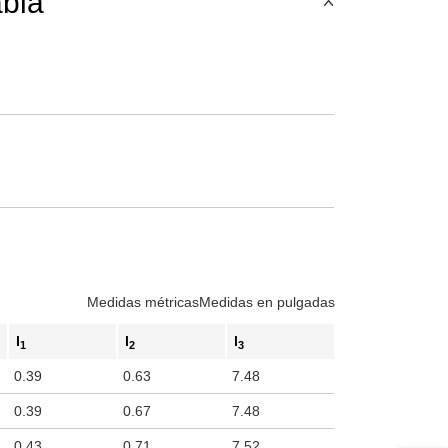
abla
Medidas métricas
Medidas en pulgadas
l
l
l
1
2
3
0.39
0.63
7.48
0.39
0.67
7.48
0.43
0.71
7.52