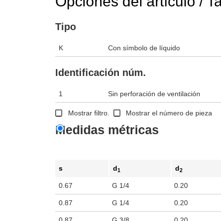
Opciones del artículo / T
Tipo
K
Con símbolo de líquido
Identificación núm.
1
Sin perforación de ventilación
Mostrar filtro.
Mostrar el número de pieza
Medidas métricas
s
d
d
1
2
0.67
G 1/4
0.20
0.87
G 1/4
0.20
0.87
G 3/8
0.20