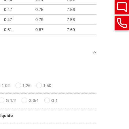
0.47
0.75
7.56
0.47
0.79
7.56
0.51
0.87
7.60
1.02
1.26
1.50
G 1/2
G 3/4
G 1
líquido