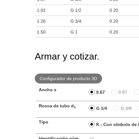
1.02
G 1/2
0.20
1.26
G 3/4
0.20
1.50
G 1
0.20
Armar y cotizar.
Configurador de producto 3D
Ancho s
0.67
0.87
Rosca de tubo d
1
G 1/4
G 3/8
Tipo
K - Con símbolo de 
Identificación núm.