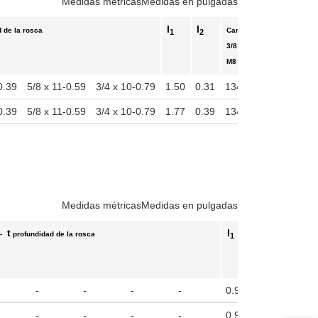
Medidas métricas
Medidas en pulgadas
l
l
 de la rosca
Carga estática
1
2
3/8 x 16 - 5/8 x 11
M8 - M16
0.39
5/8 x 11-0.59
3/4 x 10-0.79
1.50
0.31
1349 lbf (6000 N)
0.39
5/8 x 11-0.59
3/4 x 10-0.79
1.77
0.39
1349 lbf (6000 N)
-
Medidas métricas
Medidas en pulgadas
t
l
l
 -
profundidad de la rosca
Carga es
1
2
3/8 x 16 
M8 - M16
-
-
-
-
0.91
0.20
899 lbf
-
-
-
-
0.91
0.20
899 lbf