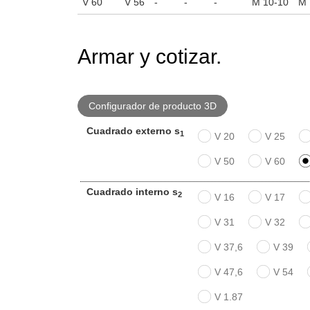
V 60
V 56
-
-
-
M 10-10
M 
Armar y cotizar.
Configurador de producto 3D
Cuadrado externo s
1
V 20
V 25
V 50
V 60
Cuadrado interno s
2
V 16
V 17
V 31
V 32
V 37,6
V 39
V 47,6
V 54
V 1.87