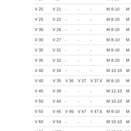
V 25
V 21
-
-
-
M 8-10
M 
V 25
V 22
-
-
-
M 8-10
M 
V 30
V 26
-
-
-
M 8-10
M 
V 30
V 27
-
-
-
M 8-10
M 
V 35
V 31
-
-
-
M 8-10
M 
V 35
V 32
-
-
-
M 8-10
M 
V 40
V 34
-
-
-
M 10-10
M 
V 40
V 35
V 36
V 37
V 37,6
M 8-10
M 
V 45
V 39
-
-
-
M 12-10
M 
V 50
V 44
-
-
-
M 10-10
M 
V 50
V 45
V 46
V 47
V 47,6
M 8-10
M 
V 60
V 54
-
-
-
M 10-10
M 