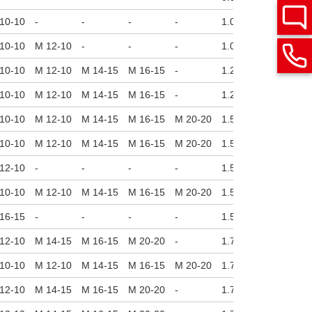
10-10
-
-
-
-
1.02
0.24
1012 l
10-10
M 12-10
-
-
-
1.02
0.24
1012 l
10-10
M 12-10
M 14-15
M 16-15
-
1.22
0.24
1012 l
10-10
M 12-10
M 14-15
M 16-15
-
1.22
0.24
1012 l
10-10
M 12-10
M 14-15
M 16-15
M 20-20
1.50
0.31
1349 l
10-10
M 12-10
M 14-15
M 16-15
M 20-20
1.50
0.31
1349 l
12-10
-
-
-
-
1.50
0.31
1349 l
10-10
M 12-10
M 14-15
M 16-15
M 20-20
1.50
0.31
1349 l
16-15
-
-
-
-
1.50
0.31
1349 l
12-10
M 14-15
M 16-15
M 20-20
-
1.77
0.39
1349 l
10-10
M 12-10
M 14-15
M 16-15
M 20-20
1.77
0.39
1349 l
12-10
M 14-15
M 16-15
M 20-20
-
1.77
0.39
1349 l