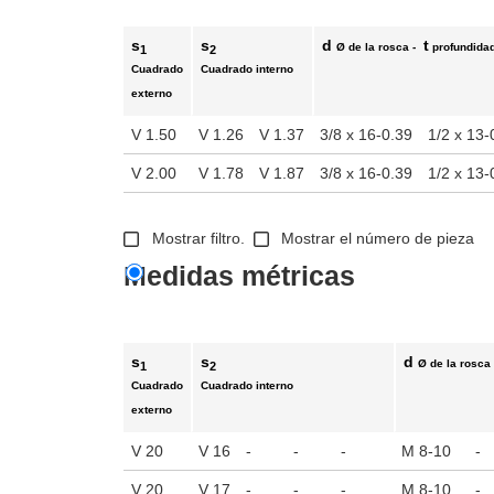
s
s
d
t
Ø de la rosca -
profundidad
1
2
Cuadrado
Cuadrado interno
externo
V 1.50
V 1.26
V 1.37
3/8 x 16-0.39
1/2 x 13-
V 2.00
V 1.78
V 1.87
3/8 x 16-0.39
1/2 x 13-
Mostrar filtro.
Mostrar el número de pieza
Medidas métricas
s
s
d
Ø de la rosca
1
2
Cuadrado
Cuadrado interno
externo
V 20
V 16
-
-
-
M 8-10
-
V 20
V 17
-
-
-
M 8-10
-