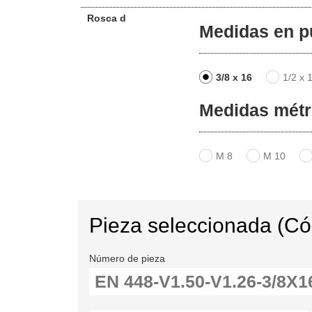
Rosca d
Medidas en p
3/8 x 16
1/2 x 
Medidas métr
M 8
M 10
Pieza seleccionada (C
Número de pieza