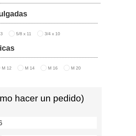
ulgadas
13
5/8 x 11
3/4 x 10
icas
M 12
M 14
M 16
M 20
ómo hacer un pedido)