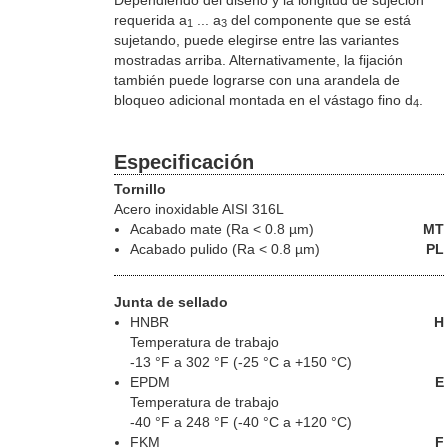
requerida a
... a
del componente que se está
1
3
sujetando, puede elegirse entre las variantes
mostradas arriba. Alternativamente, la fijación
también puede lograrse con una arandela de
bloqueo adicional montada en el vástago fino d
.
4
Especificación
Tornillo
Acero inoxidable AISI 316L
Acabado mate (Ra < 0.8 µm)
MT
Acabado pulido (Ra < 0.8 µm)
PL
Junta de sellado
HNBR
H
Temperatura de trabajo
-13 °F a 302 °F (-25 °C a +150 °C)
EPDM
E
Temperatura de trabajo
-40 °F a 248 °F (-40 °C a +120 °C)
FKM
F