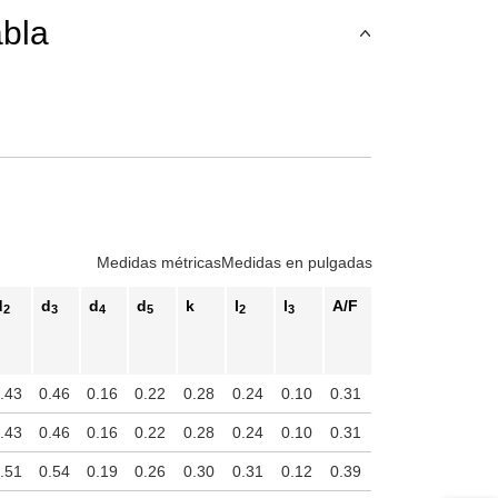
abla
teclas de tabulación para navegar a través de las variantes del product
Medidas métricas
Medidas en pulgadas
d
d
d
d
k
l
l
A/F
2
3
4
5
2
3
.43
0.46
0.16
0.22
0.28
0.24
0.10
0.31
.43
0.46
0.16
0.22
0.28
0.24
0.10
0.31
.51
0.54
0.19
0.26
0.30
0.31
0.12
0.39