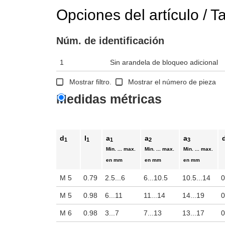
Opciones del artículo / T
ara verla en el área de visualización principal del producto o use las 
Núm. de identificación
1
Sin arandela de bloqueo adicional
Mostrar filtro.
Mostrar el número de pieza
Medidas métricas
d
l
a
a
a
1
1
1
2
3
Min. ... max.
Min. ... max.
Min. ... max.
en mm
en mm
en mm
M 5
0.79
2.5...6
6...10.5
10.5...14
0
M 5
0.98
6...11
11...14
14...19
0
M 6
0.98
3...7
7...13
13...17
0