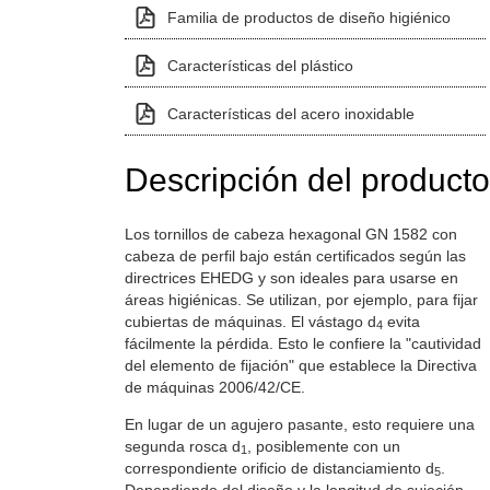
Familia de productos de diseño higiénico
Características del plástico
Características del acero inoxidable
Descripción del producto
Los tornillos de cabeza hexagonal GN 1582 con
cabeza de perfil bajo están certificados según las
directrices EHEDG y son ideales para usarse en
áreas higiénicas. Se utilizan, por ejemplo, para fijar
cubiertas de máquinas. El vástago d
evita
4
fácilmente la pérdida. Esto le confiere la "cautividad
del elemento de fijación" que establece la Directiva
de máquinas 2006/42/CE.
En lugar de un agujero pasante, esto requiere una
segunda rosca d
, posiblemente con un
1
correspondiente orificio de distanciamiento d
.
5
Dependiendo del diseño y la longitud de sujeción