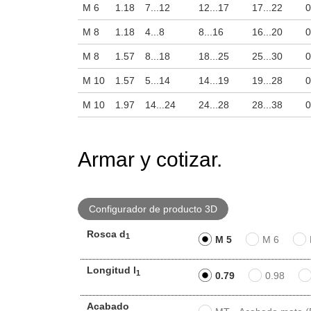
M 6
1.18
7...12
12...17
17...22
0
M 8
1.18
4...8
8...16
16...20
0
M 8
1.57
8...18
18...25
25...30
0
M 10
1.57
5...14
14...19
19...28
0
M 10
1.97
14...24
24...28
28...38
0
Armar y cotizar.
Configurador de producto 3D
Rosca d
1
M 5
M 6
Longitud l
1
0.79
0.98
Acabado