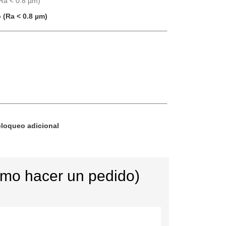
Ra < 0.8 µm)
 (Ra < 0.8 µm)
 bloqueo adicional
ómo hacer un pedido)