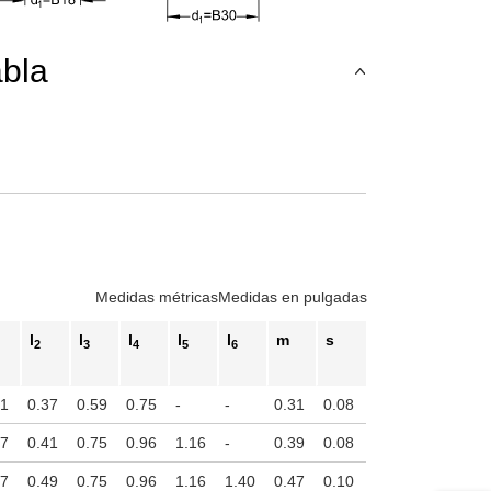
abla
Medidas métricas
Medidas en pulgadas
l
l
l
l
l
m
s
2
3
4
5
6
51
0.37
0.59
0.75
-
-
0.31
0.08
57
0.41
0.75
0.96
1.16
-
0.39
0.08
67
0.49
0.75
0.96
1.16
1.40
0.47
0.10