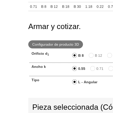
0.71
B 8
B 12
B 18
B 30
1.18
0.22
0.
Armar y cotizar.
Configurador de producto 3D
Orificio d
1
B 8
B 12
Ancho k
0.55
0.71
Tipo
L - Angular
Pieza seleccionada (C