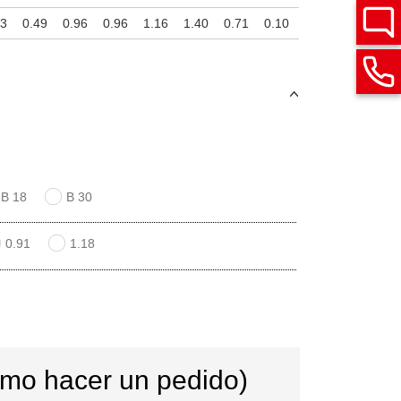
73
0.49
0.96
0.96
1.16
1.40
0.71
0.10
B 18
B 30
0.91
1.18
ómo hacer un pedido)