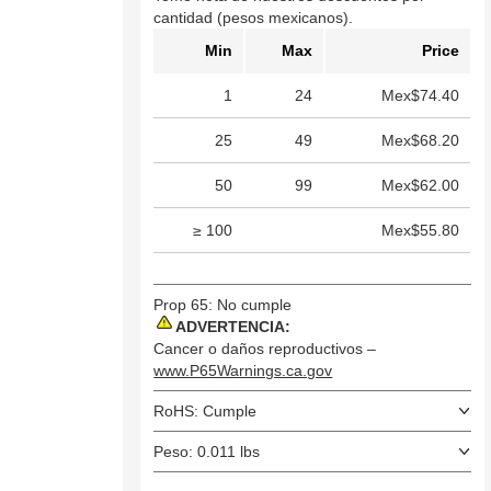
cantidad (pesos mexicanos).
Min
Max
Price
1
24
Mex$74.40
25
49
Mex$68.20
50
99
Mex$62.00
≥ 100
Mex$55.80
Prop 65: No cumple
ADVERTENCIA:
Cancer o daños reproductivos –
www.P65Warnings.ca.gov
RoHS: Cumple
Peso: 0.011 lbs