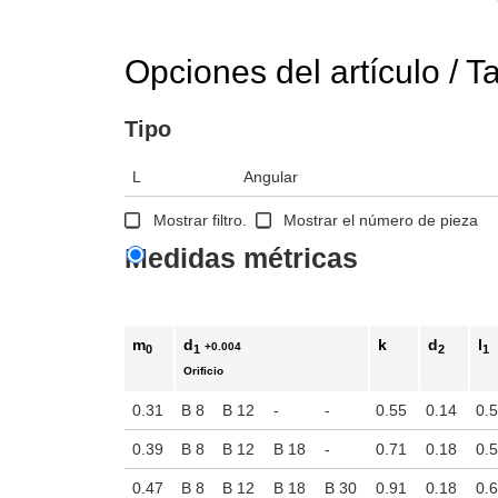
Opciones del artículo / T
Tipo
L
Angular
Mostrar filtro.
Mostrar el número de pieza
Medidas métricas
m
d
k
d
l
+0.004
0
1
2
1
Orificio
0.31
B 8
B 12
-
-
0.55
0.14
0.
0.39
B 8
B 12
B 18
-
0.71
0.18
0.
0.47
B 8
B 12
B 18
B 30
0.91
0.18
0.