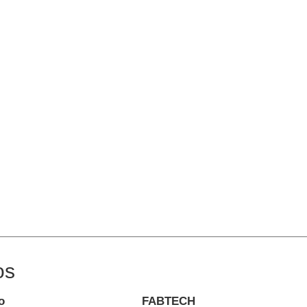
os
o
FABTECH