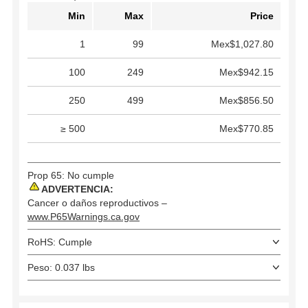
Min
Max
Price
1
99
Mex$1,027.80
100
249
Mex$942.15
250
499
Mex$856.50
≥ 500
Mex$770.85
Prop 65: No cumple
ADVERTENCIA:
Cancer o daños reproductivos –
www.P65Warnings.ca.gov
RoHS: Cumple
Peso: 0.037 lbs