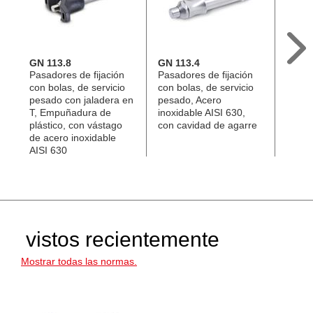
GN 113.8
GN 113.4
GN 11
Pasadores de fijación
Pasadores de fijación
Pasad
con bolas, de servicio
con bolas, de servicio
con b
pesado con jaladera en
pesado, Acero
de plá
T, Empuñadura de
inoxidable AISI 630,
vásta
plástico, con vástago
con cavidad de agarre
inoxi
de acero inoxidable
AISI 630
vistos recientemente
Mostrar todas las normas.