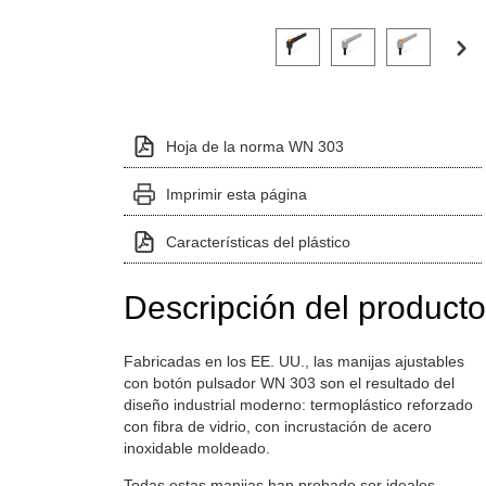
Haga clic en una imagen de variante p
Hoja de la norma WN 303
Imprimir esta página
Características del plástico
Descripción del producto
Fabricadas en los EE. UU., las manijas ajustables
con botón pulsador WN 303 son el resultado del
diseño industrial moderno: termoplástico reforzado
con fibra de vidrio, con incrustación de acero
inoxidable moldeado.
Todas estas manijas han probado ser ideales