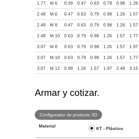
1.77
M 6
0.39
0.47
0.63
0.79
0.98
1.26
2.48
M 6
0.47
0.63
0.79
0.98
1.26
1.57
2.48
M 8
0.47
0.63
0.79
0.98
1.26
1.57
2.48
M 10
0.63
0.79
0.98
1.26
1.57
1.77
3.07
M 8
0.63
0.79
0.98
1.26
1.57
1.97
3.07
M 10
0.63
0.79
0.98
1.26
1.57
1.77
3.07
M 12
0.98
1.26
1.57
1.97
2.48
3.15
Armar y cotizar.
Configurador de producto 3D
Material
KT - Plástico