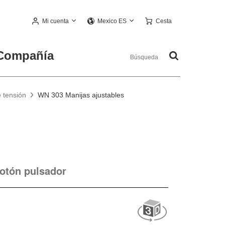
Mi cuenta
Cesta
Mexico ES
Compañía
e tensión
WN 303 Manijas ajustables
botón pulsador