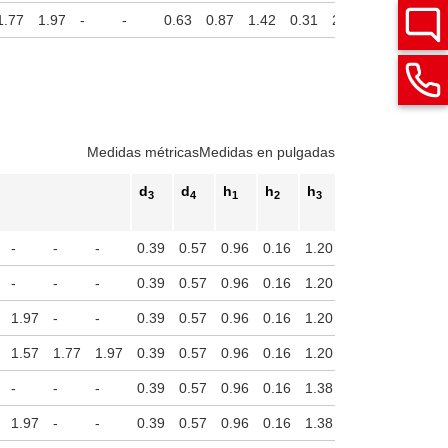
1.77
1.97
-
-
0.63
0.87
1.42
0.31
2.17
0.16
Medidas métricas
Medidas en pulgadas
d
d
h
h
h
h
3
4
1
2
3
4
Carrera
-
-
-
0.39
0.57
0.96
0.16
1.20
0.14
-
-
-
0.39
0.57
0.96
0.16
1.20
0.14
1.97
-
-
0.39
0.57
0.96
0.16
1.20
0.14
1.57
1.77
1.97
0.39
0.57
0.96
0.16
1.20
0.14
-
-
-
0.39
0.57
0.96
0.16
1.38
0.14
1.97
-
-
0.39
0.57
0.96
0.16
1.38
0.14