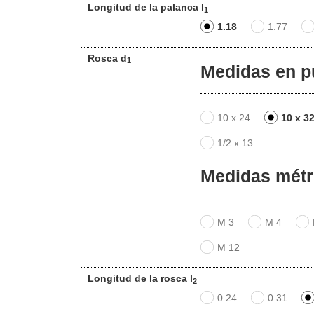
Longitud de la palanca l
1
1.18
1.77
Rosca d
1
Medidas en p
10 x 24
10 x 3
1/2 x 13
Medidas métr
M 3
M 4
M 12
Longitud de la rosca l
2
0.24
0.31