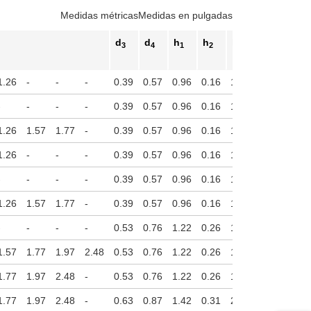
Medidas métricas
Medidas en pulgadas
teclas de tabulación para navegar a través de las variantes del product
d
d
h
h
h
h
3
4
1
2
3
4
Carrera
1.26
-
-
-
0.39
0.57
0.96
0.16
1.20
0.14
-
-
-
-
0.39
0.57
0.96
0.16
1.20
0.14
1.26
1.57
1.77
-
0.39
0.57
0.96
0.16
1.20
0.14
1.26
-
-
-
0.39
0.57
0.96
0.16
1.38
0.14
-
-
-
-
0.39
0.57
0.96
0.16
1.38
0.14
1.26
1.57
1.77
-
0.39
0.57
0.96
0.16
1.38
0.14
-
-
-
-
0.53
0.76
1.22
0.26
1.77
0.16
1.57
1.77
1.97
2.48
0.53
0.76
1.22
0.26
1.77
0.16
1.77
1.97
2.48
-
0.53
0.76
1.22
0.26
1.77
0.16
1.77
1.97
2.48
-
0.63
0.87
1.42
0.31
2.17
0.16