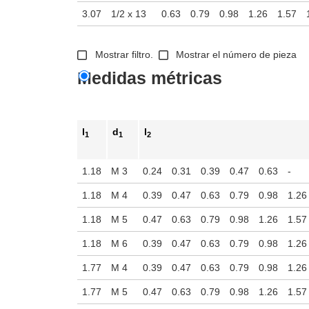
3.07
1/2 x 13
0.63
0.79
0.98
1.26
1.57
Mostrar filtro.
Mostrar el número de pieza
Medidas métricas
l
d
l
1
1
2
1.18
M 3
0.24
0.31
0.39
0.47
0.63
-
1.18
M 4
0.39
0.47
0.63
0.79
0.98
1.26
1.18
M 5
0.47
0.63
0.79
0.98
1.26
1.57
1.18
M 6
0.39
0.47
0.63
0.79
0.98
1.26
1.77
M 4
0.39
0.47
0.63
0.79
0.98
1.26
1.77
M 5
0.47
0.63
0.79
0.98
1.26
1.57