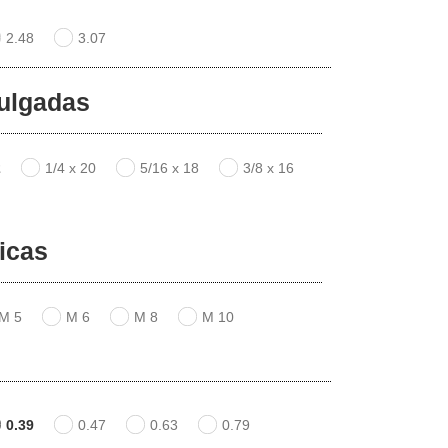
2.48
3.07
ulgadas
2
1/4 x 20
5/16 x 18
3/8 x 16
icas
M 5
M 6
M 8
M 10
0.39
0.47
0.63
0.79