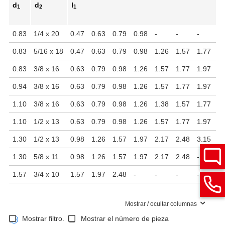
d
d
l
1
2
1
0.83
1/4 x 20
0.47
0.63
0.79
0.98
-
-
-
-
0.83
5/16 x 18
0.47
0.63
0.79
0.98
1.26
1.57
1.77
1.
0.83
3/8 x 16
0.63
0.79
0.98
1.26
1.57
1.77
1.97
2.
0.94
3/8 x 16
0.63
0.79
0.98
1.26
1.57
1.77
1.97
2.
1.10
3/8 x 16
0.63
0.79
0.98
1.26
1.38
1.57
1.77
1.
1.10
1/2 x 13
0.63
0.79
0.98
1.26
1.57
1.77
1.97
2.
1.30
1/2 x 13
0.98
1.26
1.57
1.97
2.17
2.48
3.15
-
1.30
5/8 x 11
0.98
1.26
1.57
1.97
2.17
2.48
-
-
1.57
3/4 x 10
1.57
1.97
2.48
-
-
-
-
-
Mostrar / ocultar columnas
Mostrar filtro.
Mostrar el número de pieza