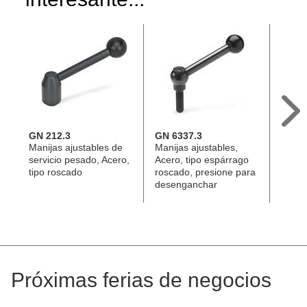
GN 212.3
GN 6337.3
GN 1
Manijas ajustables de
Manijas ajustables,
Manij
servicio pesado, Acero,
Acero, tipo espárrago
ajusta
tipo roscado
roscado, presione para
tipo 
desenganchar
Próximas ferias de negocios