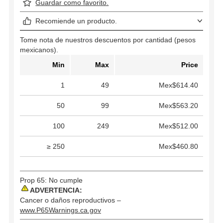
Guardar como favorito.
Recomiende un producto.
Tome nota de nuestros descuentos por cantidad (pesos
mexicanos).
Min
Max
Price
1
49
Mex$614.40
50
99
Mex$563.20
100
249
Mex$512.00
≥ 250
Mex$460.80
Prop 65: No cumple
ADVERTENCIA:
Cancer o daños reproductivos –
www.P65Warnings.ca.gov