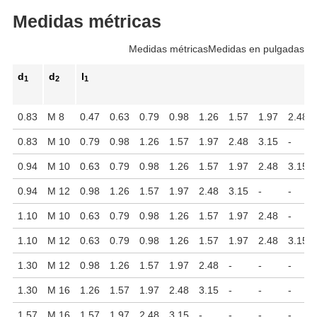
Medidas métricas
Medidas métricas
Medidas en pulgadas
d
d
l
1
2
1
0.83
M 8
0.47
0.63
0.79
0.98
1.26
1.57
1.97
2.48
0.83
M 10
0.79
0.98
1.26
1.57
1.97
2.48
3.15
-
0.94
M 10
0.63
0.79
0.98
1.26
1.57
1.97
2.48
3.15
0.94
M 12
0.98
1.26
1.57
1.97
2.48
3.15
-
-
1.10
M 10
0.63
0.79
0.98
1.26
1.57
1.97
2.48
-
1.10
M 12
0.63
0.79
0.98
1.26
1.57
1.97
2.48
3.15
1.30
M 12
0.98
1.26
1.57
1.97
2.48
-
-
-
1.30
M 16
1.26
1.57
1.97
2.48
3.15
-
-
-
1.57
M 16
1.57
1.97
2.48
3.15
-
-
-
-