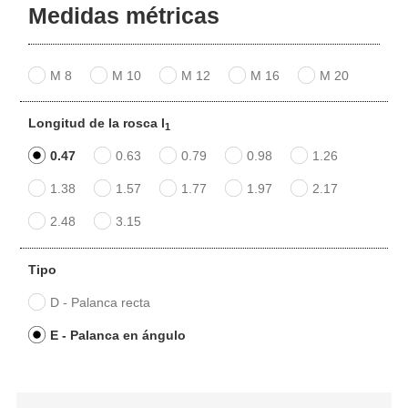
Medidas métricas
M 8
M 10
M 12
M 16
M 20
Longitud de la rosca l
1
0.47
0.63
0.79
0.98
1.26
1.38
1.57
1.77
1.97
2.17
2.48
3.15
Tipo
D - Palanca recta
E - Palanca en ángulo