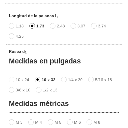
Longitud de la palanca l
1
1.18
1.73
2.48
3.07
3.74
4.25
Rosca d
1
Medidas en pulgadas
10 x 24
10 x 32
1/4 x 20
5/16 x 18
3/8 x 16
1/2 x 13
Medidas métricas
M 3
M 4
M 5
M 6
M 8