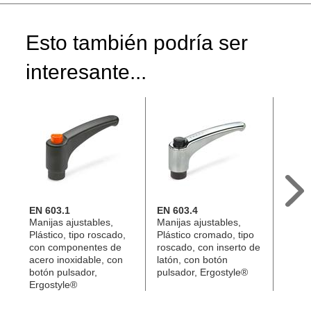
Esto también podría ser
interesante...
EN 603.1
EN 603.4
EN 6
Manijas ajustables,
Manijas ajustables,
Manij
Plástico, tipo roscado,
Plástico cromado, tipo
rectas
con componentes de
roscado, con inserto de
rosca
acero inoxidable, con
latón, con botón
compo
botón pulsador,
pulsador, Ergostyle®
con b
Ergostyle®
Ergos