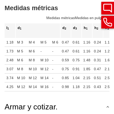
Medidas métricas
Medidas métricas
Medidas en pulgadas
l
d
d
d
h
h
h
1
1
2
3
1
2
3
1.18
M 3
M 4
M 5
M 6
0.47
0.61
1.16
0.24
1.18
1.73
M 5
M 6
-
-
0.47
0.61
1.16
0.24
1.28
2.48
M 6
M 8
M 10
-
0.59
0.75
1.48
0.31
1.69
3.07
M 8
M 10
M 12
-
0.75
0.91
1.85
0.47
2.13
3.74
M 10
M 12
M 14
-
0.85
1.04
2.15
0.51
2.54
4.25
M 12
M 14
M 16
-
0.98
1.18
2.15
0.43
2.58
Armar y cotizar.