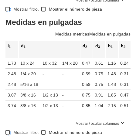
Mostrar / ocultar columnas
Mostrar filtro.
Mostrar el número de pieza
Medidas en pulgadas
Medidas métricas
Medidas en pulgadas
l
d
d
d
h
h
1
1
2
3
1
2
1.73
10 x 24
10 x 32
1/4 x 20
0.47
0.61
1.16
0.24
1
2.48
1/4 x 20
-
-
0.59
0.75
1.48
0.31
1
2.48
5/16 x 18
-
-
0.59
0.75
1.48
0.31
1
3.07
3/8 x 16
1/2 x 13
-
0.75
0.91
1.85
0.47
2
3.74
3/8 x 16
1/2 x 13
-
0.85
1.04
2.15
0.51
2
Mostrar / ocultar columnas
Mostrar filtro.
Mostrar el número de pieza